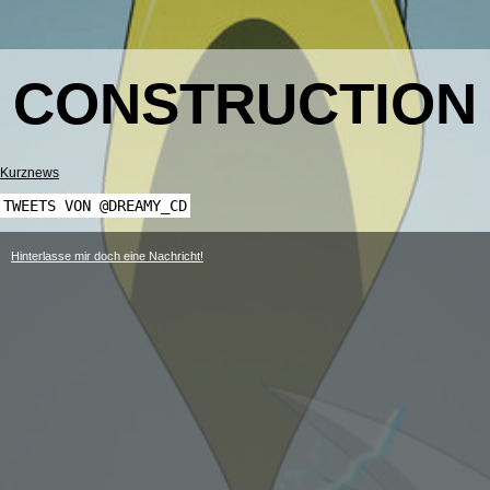
CONSTRUCTION
Kurznews
TWEETS VON @DREAMY_CD
Hinterlasse mir doch eine Nachricht!