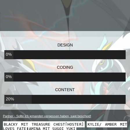
DESIGN
0%
CODING
0%
CONTENT
20%
Partner - Sollte ich jemanden vergessen haben, sagt bescheid!
BLACKY MIT TREASURE CHEST[HOSTER]
KYLIE/ AMBER MIT
LOVES FATE
AMINA MIT SUGOI YUKI